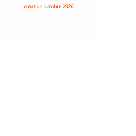
création octobre 2026
> RÉSIDENCES <
24 aout > 4 septembre 2026 -
Espace Saad Abssi, Gennevilliers
28 septembre > 8 octobre 2026 -
Espaces V, Villepinte
>REPRESENTATIONS<
9 et 10 octobre 2026 - Espace V -
Villepinte
6 et 7 novembre 2026 - La Micro
Folie - Sevran
12 novembre 2026 - Collège La
Pléiade - Sevran
14 mars 2027 - La Maison du
Peuple - Saint-Denis/Pierrefitte