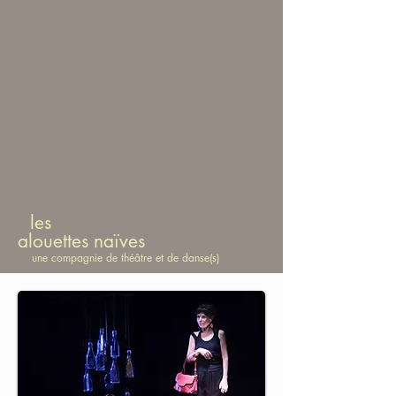
les
alouettes naïves
une compagnie de théâtre et de danse(s)